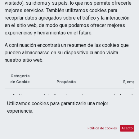
visitado), su idioma y su país, lo que nos permite ofrecerle
mejores servicios. También utilizamos cookies para
recopilar datos agregados sobre el tráfico y la interacción
en el sitio web, de modo que podamos ofrecer mejores
experiencias y herramientas en el futuro.
A continuación encontrará un resumen de las cookies que
pueden almacenarse en su dispositivo cuando visita
nuestro sitio web:
Categoría
de Cookie
Propósito
Ejemplo
Sesión y
Autenticar a los usuarios,
id de sesión 
seguridad
proteger sus datos y permitir
Archivo Token
Utilizamos cookies para garantizarle una mejor
que el sitio web preste los
experiencia.
servicios que los usuarios
esperan, como mantener el
contenido de su cesta o
Política de Cookies
Acepto
permitir la carga de archivos.